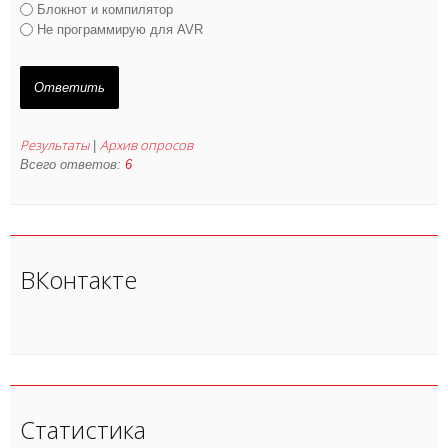
Блокнот и компилятор
Не программирую для AVR
Результаты
Архив опросов
|
Всего ответов:
6
ВКонтакте
Статистика