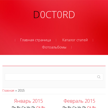
D0CT0RD
Главная страница
Каталог статей
Фотоальбомы
Главная
»
2015
Январь 2015
Февраль 2015
Пн
Вт
Ср
Чт
Пт
Сб
Вс
Пн
Вт
Ср
Чт
Пт
Сб
Вс