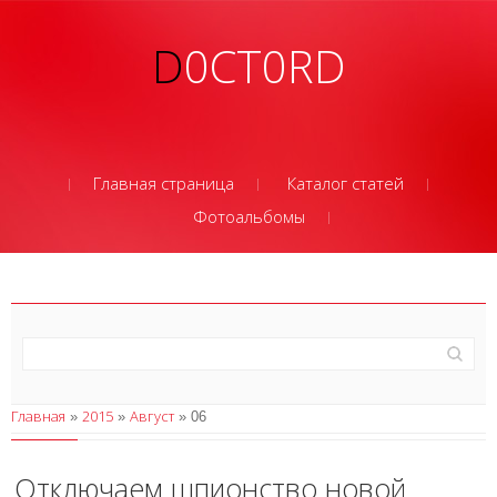
D0CT0RD
Главная страница
Каталог статей
Фотоальбомы
Главная
2015
Август
»
»
»
06
Отключаем шпионство новой