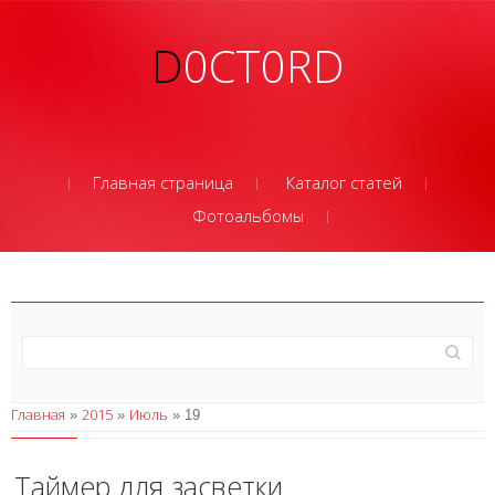
D0CT0RD
Главная страница
Каталог статей
Фотоальбомы
Главная
2015
Июль
»
»
»
19
Таймер для засветки